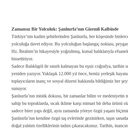
Zamansız Bir Yolculuk: Şanlıurfa’nın Gizemli Kalbinde
Türkiye’nin kadim şehirlerinden Şanlıurfa, her köşesinde binlerce y
yolculuğa davet ediyor. Bu yolculuğun başlangıç noktası, peygamb
Hz. İbrahim’in hikayesiyle yoğrulmuş, kutsal balıklarıyla efsane
hissettiriyor.
Sadece Balıklıgöl ile sınırlı kalmayan bu eşsiz coğrafya, tarihin s
yeniden yazıyor. Yaklaşık 12.000 yıl önce, henüz yerleşik hayata
toplayıcıların inanç ve sosyal düzeni hakkında bildiğimiz her şeyi
sunuyor.
Şanlıurfa’nın mistik dokusu, bir zamanlar bilim ve medeniyetin m
sahip bu topraklarda, sıcak iklime karşı mimari bir deha ürünü ola
sadece birer yapı değil, aynı zamanda yöreye özgü yaşam biçiminin
Şanlıurfa’nın kendine özgü taş evlerinde gezinirken, taşın sanat
doğal yalıtım özelliklerinin tadını çıkaracaksınız. Tarihin, inancı