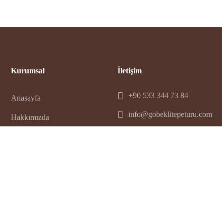
Kurumsal
İletişim
+90 533 344 73 84
Anasayfa
info@gobeklitepeturu.com
Hakkımızda
Turlar
Blog
İletişim