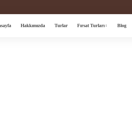
sayfa
Hakkımızda
Turlar
Fırsat Turları
Blog
Şanlıurfa
Anasayfa
Yerler
Şanlıurfa