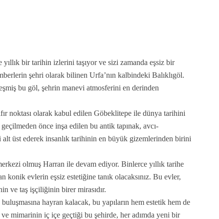
ıllık bir tarihin izlerini taşıyor ve sizi zamanda eşsiz bir
erlerin şehri olarak bilinen Urfa’nın kalbindeki Balıklıgöl.
leşmiş bu göl, şehrin manevi atmosferini en derinden
ıfır noktası olarak kabul edilen Göbeklitepe ile dünya tarihini
 geçilmeden önce inşa edilen bu antik tapınak, avcı-
 alt üst ederek insanlık tarihinin en büyük gizemlerinden birini
erkezi olmuş Harran ile devam ediyor. Binlerce yıllık tarihe
n konik evlerin eşsiz estetiğine tanık olacaksınız. Bu evler,
 ve taş işçiliğinin birer mirasıdır.
la buluşmasına hayran kalacak, bu yapıların hem estetik hem de
n ve mimarinin iç içe geçtiği bu şehirde, her adımda yeni bir