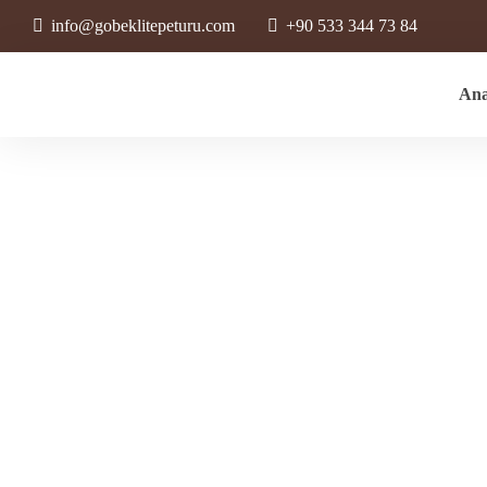
info@gobeklitepeturu.com
+90 533 344 73 84
Ana