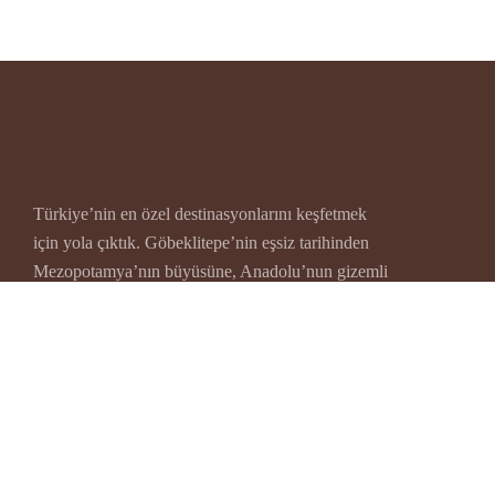
Türkiye’nin en özel destinasyonlarını keşfetmek
için yola çıktık. Göbeklitepe’nin eşsiz tarihinden
Mezopotamya’nın büyüsüne, Anadolu’nun gizemli
şehirlerinden eşsiz lezzetlere kadar her yolculukta
size unutulmaz deneyimler sunuyoruz.